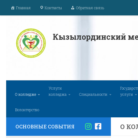
Главная
Контакты
Обратная связь
Перейти к содержимому
Кызылординский ме
Услуги
Государс
О колледже
колледжа
Специальности
услуги
Волонтерство
О К
ОСНОВНЫЕ СОБЫТИЯ