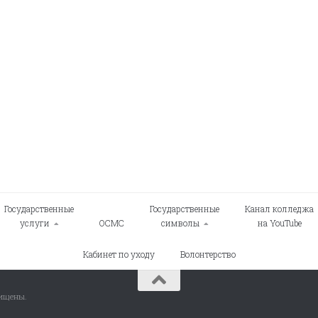
Государственные
Государственные
Канал колледжа
услуги
ОСМС
символы
на YouTube
Кабинет по уходу
Волонтерство
щищены.