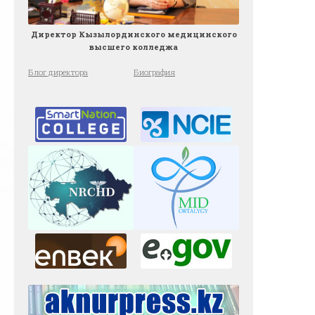
Директор Кызылординского медицинского
высшего колледжа
Блог директора
Биография