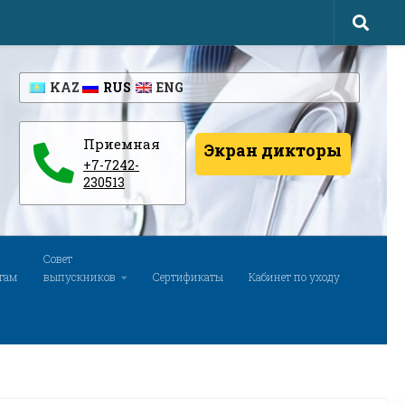
KAZ
RUS
ENG
Приемная
Экран дикторы
+7-7242-
230513
Совет
там
выпускников
Сертификаты
Кабинет по уходу