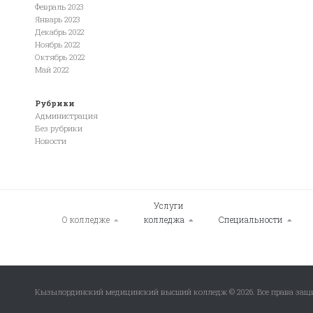
Февраль 2023
Январь 2023
Декабрь 2022
Ноябрь 2022
Октябрь 2022
Май 2022
Рубрики
Администрация
Без рубрики
Новости
Услуги
О колледже
колледжа
Специальности
Кызылординский медицинский высший колледж © 2026. Все права за