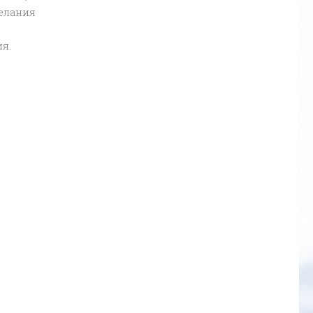
елания
я.