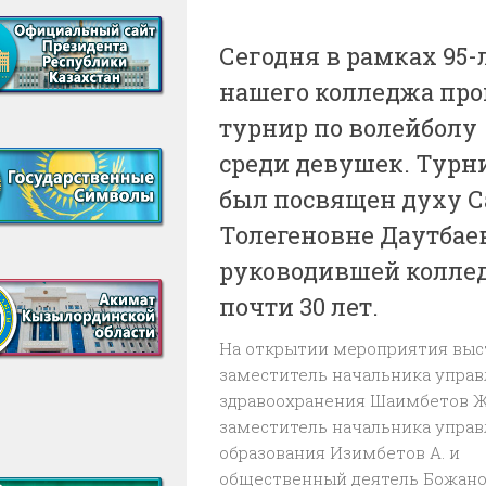
Сегодня в рамках 95-
нашего колледжа пр
турнир по волейболу
среди девушек. Турн
был посвящен духу 
Толегеновне Даутбае
руководившей колл
почти 30 лет.
На открытии мероприятия вы
заместитель начальника упра
здравоохранения Шаимбетов Ж
заместитель начальника упра
образования Изимбетов А. и
общественный деятель Божанов