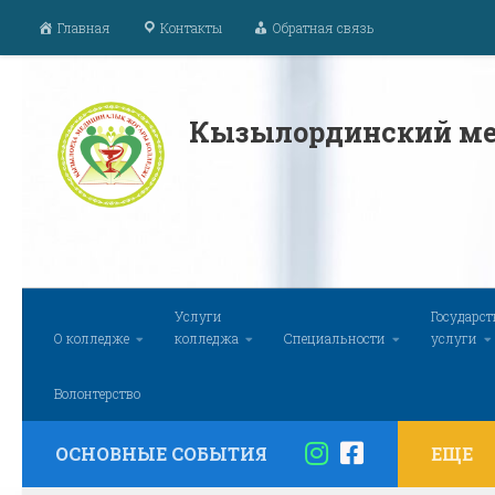
Главная
Контакты
Обратная связь
Перейти к содержимому
Кызылординский ме
Услуги
Государс
О колледже
колледжа
Специальности
услуги
Волонтерство
ОСНОВНЫЕ СОБЫТИЯ
ЕЩЕ