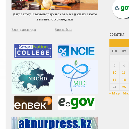
Директор Кызылординского медицинского
высшего колледжа
Блог директора
Биография
СОБЫТИЯ
Пн
Вт
3
4
10
11
17
18
24
25
« Мар
Май