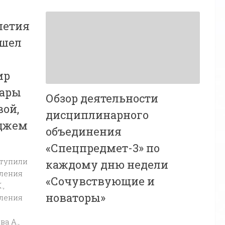
летия
ошел
ир
Сары
Обзор деятельности
вой,
дисциплинарного
еджем
объединения
«Спецпредмет-3» по
ступили
каждому дню недели
вления
«Сочувствующие и
.,
новаторы»
вления
а А.,