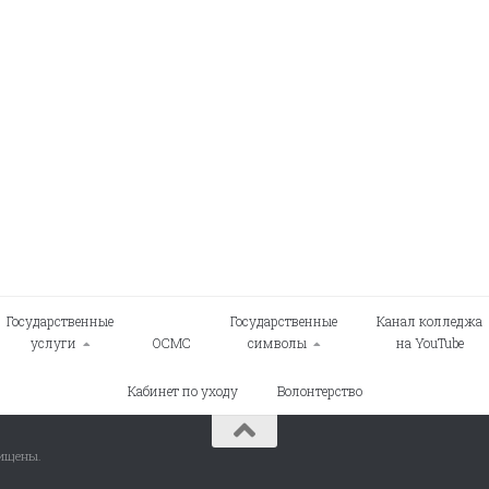
Государственные
Государственные
Канал колледжа
услуги
ОСМС
символы
на YouTube
Кабинет по уходу
Волонтерство
щищены.