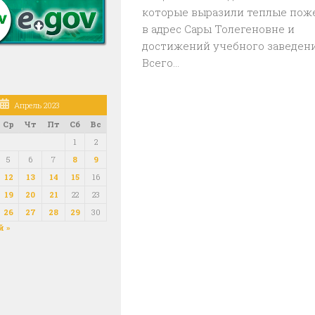
которые выразили теплые пож
в адрес Сары Толегеновне и
достижений учебного заведени
Всего...
Апрель 2023
Ср
Чт
Пт
Сб
Вс
1
2
5
6
7
8
9
12
13
14
15
16
19
20
21
22
23
26
27
28
29
30
 »