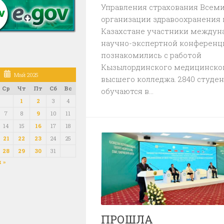
Управления страхования Всем
организации здравоохранения 
Казахстане участники междун
научно-экспертной конференц
познакомились с работой
Кызылординского медицинско
Май 2025
высшего колледжа. 2840 студе
Ср
Чт
Пт
Сб
Вс
обучаются в...
1
2
3
4
7
8
9
10
11
14
15
16
17
18
21
22
23
24
25
28
29
30
31
 »
ПРОШЛА