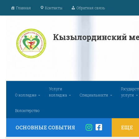
Главная
Контакты
Обратная связь
Перейти к содержимому
Кызылординский ме
Услуги
Государс
О колледже
колледжа
Специальности
услуги
Волонтерство
ОСНОВНЫЕ СОБЫТИЯ
ЕЩЕ