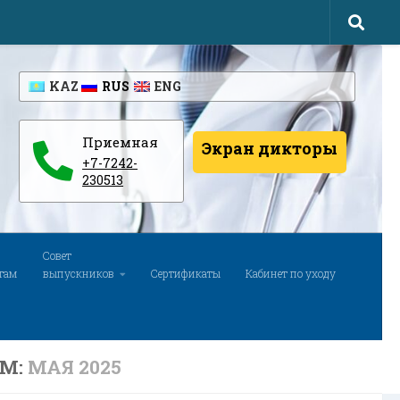
KAZ
RUS
ENG
Приемная
Экран дикторы
+7-7242-
230513
Совет
там
выпускников
Сертификаты
Кабинет по уходу
АМ:
МАЯ 2025