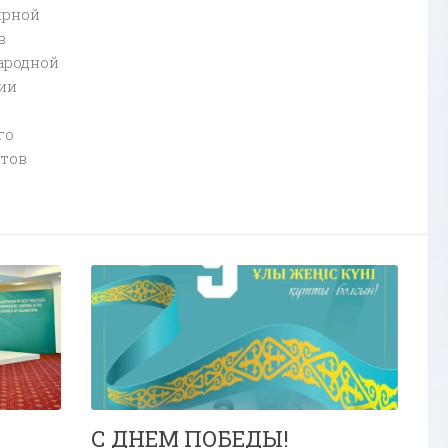
ирной
в
ародной
ии
го
нтов
С ДНЕМ ПОБЕДЫ!