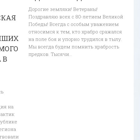
Дорогие земляки! Ветераны!
СКАЯ
Поздравляю всех с 80-летием Великой
Победы! Всегда с особым уважением
относимся к тем, кто храбро сражался
ЧШИХ
на поле боя и упорно трудился в тылу.
Мы всегда будем помнить храбрость
МОГО
предков. Тысячи...
 В
сь
ия на
рактик
публике
региона
твовали