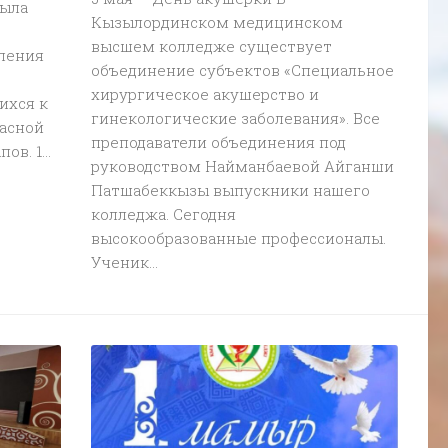
была
Кызылординском медицинском
высшем колледже существует
еления
объединение субъектов «Специальное
хирургическое акушерство и
ихся к
гинекологические заболевания». Все
пасной
преподаватели объединения под
в. 1...
руководством Найманбаевой Айганши
Патшабеккызы выпускники нашего
колледжа. Сегодня
высокообразованные профессионалы.
Ученик...