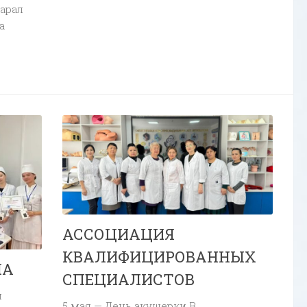
арал
а
АССОЦИАЦИЯ
КВАЛИФИЦИРОВАННЫХ
ЛА
СПЕЦИАЛИСТОВ
и
5 мая — День акушерки В