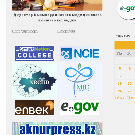
Директор Кызылординского медицинского
высшего колледжа
Блог директора
Биография
СОБЫТИЯ
Пн
Вт
5
6
12
13
19
20
26
27
« Апр
Июн