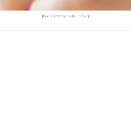
[logo-showcase id="821" title=""]