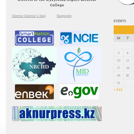
College
Director Director's blog
Biography
EVENTS
M
T
3
4
10
11
17
18
24
25
31
« Jul