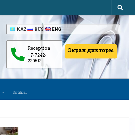
KAZ
RUS
ENG
Reception
Экран дикторы
+7-7242-
230513
s
Sertificat