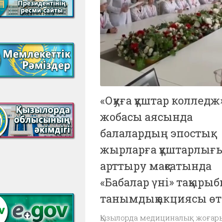
«Оқуға құштар колледж
жобасы аясында
балалардың эпостық
жырларға құштарлығ
арттыру мақсатында
«Бабалар үні» тақыры
танымдық акциясы өт
Қызылорда медициналық жоғар