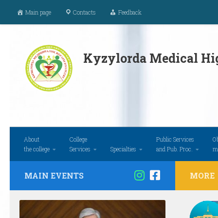
Main page
Contacts
Feedback
Skip to content
Kyzylorda Medical Hig
About
College
Public Services
Ob
the college
Services
Specialties
and Pub. Proc.
m
MAIN EVENTS
MORE