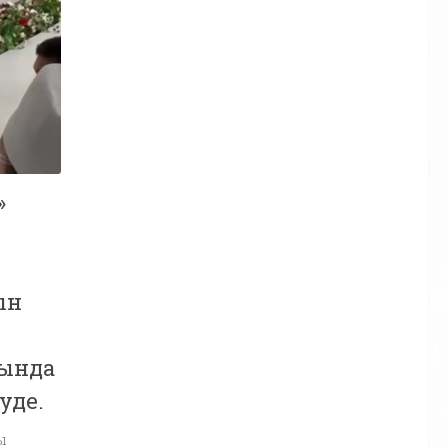
»
ын
бында
уде.
ы