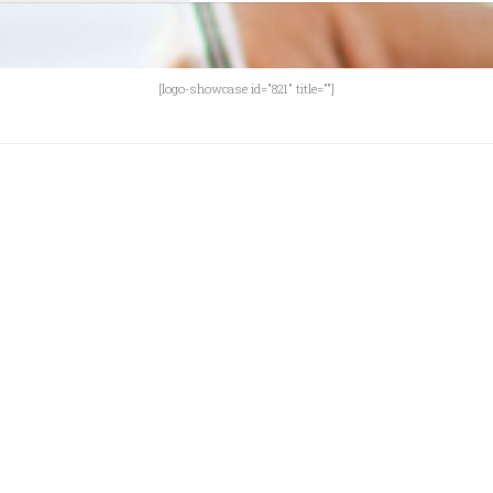
[logo-showcase id="821" title=""]