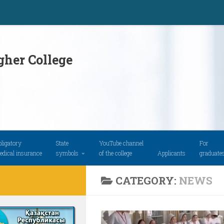
her College
ligatory
State
YouTube channel
For
edical insurance
symbols
of the college
Applicants
graduate
CATEGORY:
NEWS