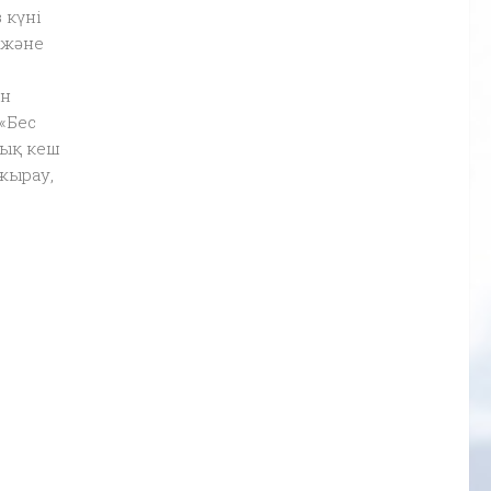
 күні
 және
ен
«Бес
дық кеш
жырау,