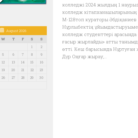
колледжі 2024 жылдың 1 наурыз
колледж кітапханашыларының
М-128топ кураторы Әбдіқаниев
Нұрлыбектің ұйымдастыруым
August 2026
колледж студенттері арасында 
W
T
F
S
S
ғасыр жырлайды» атты таным
1
2
өтті. Кеш барысында Нұртуған 
5
6
7
8
9
Дүр Оңғар жырау,...
12
13
14
15
16
19
20
21
22
23
26
27
28
29
30