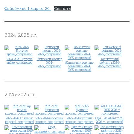
Фейсбукке-І-жарты-Ж_
Скачать
2024-2025 гг.
2024-2025 Біртұтас
Бірлескен жоспар
Топ жетекші
тәрбие_compressed
2024-
Жыныстық зорлық-
рейтингі 2024-
2025_compressed
зомбылық 2024-
2025_compressed
2025_compressed
2025-2026 гг.
2025-2026 Ар намыс
2025-2026 бірлескен
2025-2026 буллинг
АДАЛ АЗАМАТ 2025-
кодексі_compressed
жоспар_compressed
жоспар_compressed
2026 — _compressed